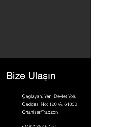
Bize Ulaşın
Çağlayan, Yeni Devlet Yolu
Caddesi No: 120 /A, 61030
Ortahisar/Trabzon
(0462) 357 57 57