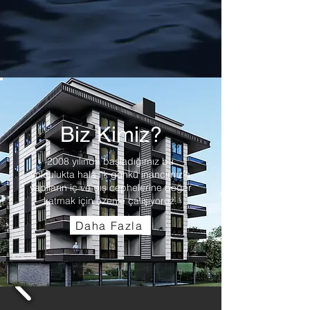
Biz Kimiz?
2008 yılında başladığımız bu
yolculukta hala ilk günkü inancımızla
yapıların iç ve dış cephelerine değer
katmak için özenle çalışıyoruz.
Daha Fazla